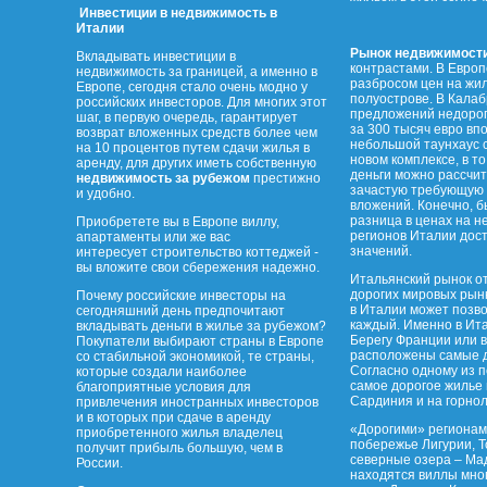
Инвестиции в недвижимость в
Италии
Рынок недвижимост
Вкладывать инвестиции в
контрастами. В Европ
недвижимость за границей, а именно в
разбросом цен на жил
Европе, сегодня стало очень модно у
полуострове. В Калаб
российских инвесторов. Для многих этот
предложений недорог
шаг, в первую очередь, гарантирует
за 300 тысяч евро вп
возврат вложенных средств более чем
небольшой таунхаус 
на 10 процентов путем сдачи жилья в
новом комплексе, в то
аренду, для других иметь собственную
деньги можно рассчит
недвижимость за рубежом
престижно
зачастую требующую 
и удобно.
вложений. Конечно, б
разница в ценах на н
Приобретете вы в Европе виллу,
регионов Италии дос
апартаменты или же вас
значений.
интересует строительство коттеджей -
вы вложите свои сбережения надежно.
Итальянский рынок о
дорогих мировых рынк
Почему российские инвесторы на
в Италии может позво
сегодняшний день предпочитают
каждый. Именно в Ита
вкладывать деньги в жилье за рубежом?
Берегу Франции или 
Покупатели выбирают страны в Европе
расположены самые д
со стабильной экономикой, те страны,
Согласно одному из 
которые создали наиболее
самое дорогое жилье 
благоприятные условия для
Сардиния и на горно
привлечения иностранных инвесторов
и в которых при сдаче в аренду
«Дорогими» регионам
приобретенного жилья владелец
побережье Лигурии, 
получит прибыль большую, чем в
северные озера – Мад
России.
находятся виллы мног