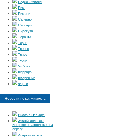
Реджо-Эмилия
Рим
Римини
Салерно
Сассари
Сиракуза
Таранто
Терни
Тренто
Триест
Турин
Умбрия
Феррара
Флоренция
Форли
Новости недвижимость
Вилла в Пескаре
Жилой комплекс
Borgonovo расположен на
берегу
Апартаменты в