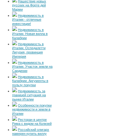
Нашествие новых
русских на Форте дей
Марми
Недвижимость в
Италии - отличные
инвестиции!
Недвижимость в
Италии. Новая вилла в
Калабрии
Недвижимость в
Италии. Оспедалетти
Лигурия, провинция
Империя
Недвижимость в
Италии. Участок земли на
Сардинии
Недвижимость в
Калабрии. Аргументы в
пользу покупки
Недвижимость за
границей ситуация на
рынке Италии
Особенности покупки
недвижимости и земли в
Италии
Ресторан в центре
Рима с видом на Колизей
Российский олигарх
намерен купить виллу