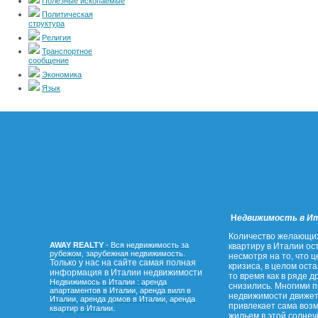
Полезные ископаемые
Политическая
структура
Религия
Транспортное
сообщение
Экономика
Язык
Н
едвижимость в И
Количество желающих
AWAY REALTY
- Вся недвижимость за
квартиру в Италии о
рубежом, зарубежная недвижимость.
несмотря на то, что ц
Только у нас на сайте самая полная
кризиса, в целом ост
информация в Италии недвижимости
то время как в ряде д
Недвижимось в Италии : аренда
снизились. Многими 
апартаментов в Италии, аренда вилл в
недвижимости движет
Италии, аренда домов в Италии, аренда
привлекает сама воз
.
квартир в Италии
жильем в этой солнеч