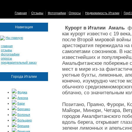
|
|
|
|
|
Главная
Отзывы
Фотографии
Опросы
Недвижимость Италии
Герб
Навигация
Курорт в Италии Амаль
ф
как курорт известно с 19 век
На главную
после Второй мировой войны 
аристократия пережидала на
главная
отзывы
самолетами союзников. В на
фотографии
известнейших и популярнейш
опросы
Амальфитанское побережье 
предварительный заказ
мест в мире из-за фантастич
уютные бухты, лимонные, ап
Города Италии
конечно, изумрудно чистое м
обычного средиземноморского
облачно, со значительным ко
Фоджа
Анкона
Бари
Позитано, Праяно, Фурори, К
Бергамо
Майори, Минори, Четара, Ве
Болонья
городов Амалфитанского поб
Больцано
вдоль берега, открывает гла
Брешиа
зелени лимонных и апельсин
Венеция