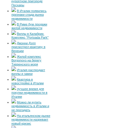
курортном пригороде
Пескары
В Италии появились
признаки спада рынка
недвижимости
В Риме бум продажи
жилой недвижимости
Виллы в Калабрии.
Комплекс "Portoada Park"
Джонни Дэпп
присмотрел квартиру в
Венеции
Жилой комплекс
Borgonovo на берегу
Тирренского моря
Италия распродает
виллы и замки
Квартира в
новостройке в Италии
лучшее время для
покупки недвижимости в
Италии
Можно ли купить
недвижимость в Италии и
не прогадать
На итальянском рынке
недвижимости назревает
новый кризис