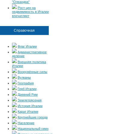
"Олеандра"
Рост цен на
недвижимость в Италии
впечатляет
Справочная
Флаг Италии
Административное
деление
Внешняя политика
Италии
Вооружённые силы
Вулканы
География
Герб Италии
Древний Рим
Землетрясения
История Италии
Карат Италии
Крупнейшие города
Население
Национальный гимн