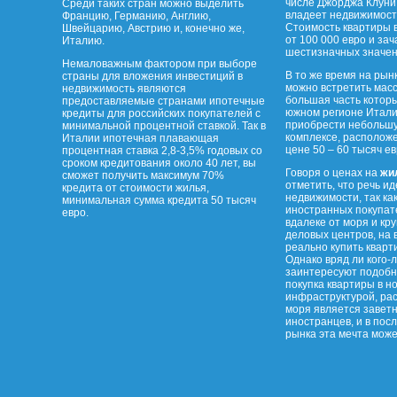
числе Джорджа Клуни
Среди таких стран можно выделить
владеет недвижимост
Францию, Германию, Англию,
Стоимость квартиры в
Швейцарию, Австрию и, конечно же,
от 100 000 евро и за
Италию.
шестизначных значен
Немаловажным фактором при выборе
В то же время на рын
страны для вложения инвестиций в
можно встретить мас
недвижимость являются
большая часть котор
предоставляемые странами ипотечные
южном регионе Итали
кредиты для российских покупателей с
приобрести небольшу
минимальной процентной ставкой. Так в
комплексе, располож
Италии ипотечная плавающая
цене 50 – 60 тысяч ев
процентная ставка 2,8-3,5% годовых со
сроком кредитования около 40 лет, вы
Говоря о ценах на
жи
сможет получить максимум 70%
отметить, что речь ид
кредита от стоимости жилья,
недвижимости, так ка
минимальная сумма кредита 50 тысяч
иностранных покупате
евро.
вдалеке от моря и кр
деловых центров, на
реально купить кварти
Однако вряд ли кого-
заинтересуют подобн
покупка квартиры в н
инфраструктурой, ра
моря является завет
иностранцев, и в пос
рынка эта мечта може