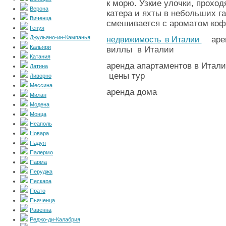
к морю. Узкие улочки, прохо
Верона
катера и яхты в небольших г
Виченца
смешивается с ароматом коф
Генуя
Джульяно-ин-Кампанья
арен
недвижимость в Италии
Кальяри
виллы в Италии
Катания
аренда апартаментов в Ита
Латина
цены тур
Ливорно
Мессина
аренда дома
Милан
Модена
Монца
Неаполь
Новара
Падуя
Палермо
Парма
Перуджа
Пескара
Прато
Пьяченца
Равенна
Реджо-ди-Калабрия