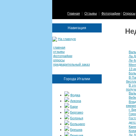
|
|
|
Главная
Отзывы
Фотографии
Опросы
Навигация
Не
На главную
главная
отзывы
Валь
фотографии
Ла Д
опросы
Ле-
предварительный заказ
Мен
13 и
Боль
В Па
Города Италии
беспла
В эт
получ
Валь
Фоджа
Веб
Анкона
Влад
ежеме
Бари
г. Б
Бергамо
Горн
Болонья
Гост
детс
Больцано
Кан
Брешиа
Княж
Ле Д
Венеция