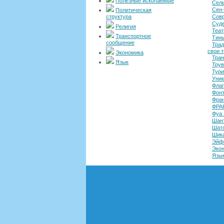
Полезные ископаемые
Сель
Сен
Политическая
структура
Совр
Суде
Религия
Теат
Транспортное
Тин
сообщение
Трад
свои т
Экономика
Тран
Язык
Трув
Тур
Уник
Флаг
Фон
Фран
ФРА
Фуа 
Шант
Шато
Шика
Эйф
Эко
Язы