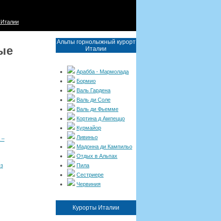
 Италии
Альпы горнолыжный курорт
ые
Италии
Арабба - Мармолада
Бормио
Валь Гардена
Валь ди Соле
Валь ди Фьемме
Кортина д Ампеццо
Курмайор
Ливиньо
 –
Мадонна ди Кампильо
Отдых в Альпах
Пила
ез
Сестриере
Червиния
Курорты Италии