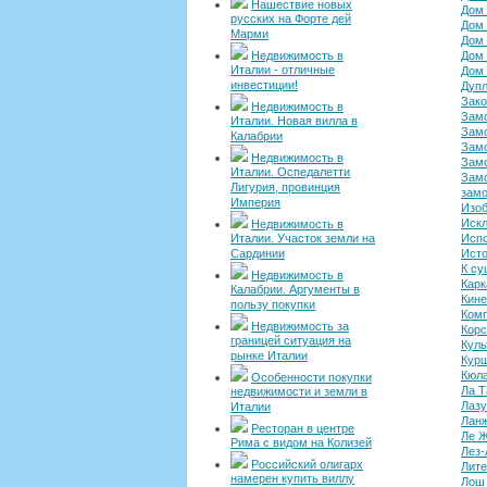
Нашествие новых
Дом 
русских на Форте дей
Дом 
Марми
Дом 
Недвижимость в
Дом
Италии - отличные
Дом 
инвестиции!
Дупл
Зако
Недвижимость в
Замо
Италии. Новая вилла в
Замо
Калабрии
Замо
Недвижимость в
Зам
Италии. Оспедалетти
Зам
Лигурия, провинция
зам
Империя
Изоб
Искл
Недвижимость в
Италии. Участок земли на
Испо
Сардинии
Ист
К су
Недвижимость в
Карк
Калабрии. Аргументы в
Кин
пользу покупки
Комп
Недвижимость за
Корс
границей ситуация на
Куль
рынке Италии
Кур
Кюла
Особенности покупки
Ла Т
недвижимости и земли в
Лазу
Италии
Ланж
Ресторан в центре
Ле 
Рима с видом на Колизей
Лез-
Российский олигарх
Лите
намерен купить виллу
Лош