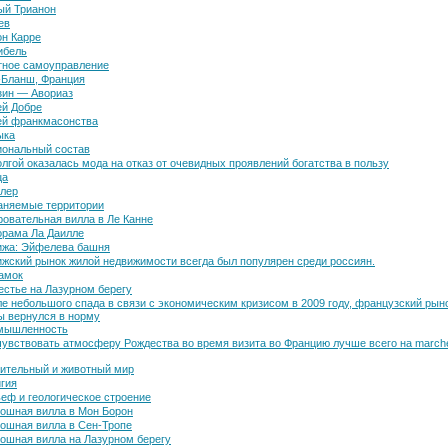
ый Трианон
ев
н Карре
ибель
тное самоуправление
-Бланш, Франция
зин — Авориаз
й Добре
ей франкмасонства
ыка
ональный состав
лгой оказалась мода на отказ от очевидных проявлений богатства в пользу
ца
лер
аняемые территории
овательная вилла в Ле Канне
рама Ла Даилле
ижа: Эйфелева башня
жский рынок жилой недвижимости всегда был популярен среди россиян.
амок
стье на Лазурном берегу
е небольшого спада в связи с экономическим кризисом в 2009 году, французский рын
ы вернулся в норму
мышленность
увствовать атмосферу Рождества во время визита во Францию лучше всего на march
ительный и животный мир
гия
еф и геологическое строение
ошная вилла в Мон Борон
ошная вилла в Сен-Тропе
ошная вилла на Лазурном берегу