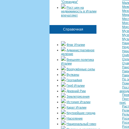
"Олеандра"
Мал
Меж
Рост цен на
Мезо
недвижимость в Италии
Мер
впечатляет
Мес
Мон
Мор
Справочная
Музе
Муз
Муз
Наци
Флаг Италии
Недо
Административное
Ниц
деление
Онф
Охр
Внешняя политика
Очар
Италии
Пано
Вооружённые силы
Пар
Вулканы
Пари
По з
География
Поме
Герб Италии
Посл
Древний Рим
аренд
Про
Землетрясения
Проч
История Италии
noel.
Раст
Карат Италии
Рели
Крупнейшие города
Рель
Население
Роск
Роск
Национальный гимн
Роск