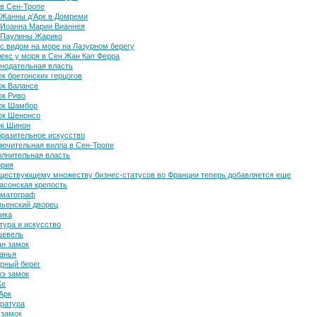
в Сен-Тропе
Жанны д’Арк в Домреми
Иоанна Марии Вианнея
 Паулины Жарико
с видом на море на Лазурном берегу
екс у моря в Сен Жан Кап Ферра
нодательная власть
к бретонских герцогов
к Валансе
к Риво
ок Шамбор
ок Шенонсо
ок Шинон
разительное искусство
ючительная вилла в Сен-Тропе
лнительная власть
ория
ществующему множеству бизнес-статусов во Франции теперь добавляется еще
асонская крепость
ематограф
ьенский дворец
ика
тура и искусство
шевель
н замок
анья
рный берег
э замок
Же
Арк
ратура
 замок