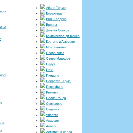
у
Абано Терме
аких
Бордигера
Валь Гардена
Верона
елью
Долина Солнца
Кампителло-ди-Фасса
т
Кортино д'Ампеццо
Монтекатини
Озеро Комо
Озеро Маджоре
Падуя
Пиза
лога
Пинцоло
Порретта Терме
Портофино
ь
Римини
Селла-Ронда
го
Сестриере
Сицилия
Чиветта
Алассио
ь в
Аллеге
жа.
Алтопиано делла