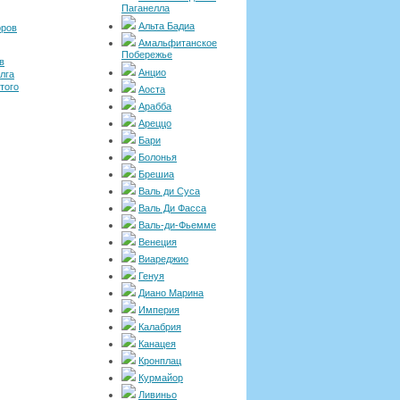
Паганелла
Альта Бадиа
оров
Амальфитанское
Побережье
в
Анцио
лга
того
Аоста
Арабба
Ареццо
Бари
Болонья
Брешиа
Валь ди Суса
Валь Ди Фасса
Валь-ди-Фьемме
Венеция
Виареджио
Генуя
Диано Марина
Империя
Калабрия
Канацея
Кронплац
Курмайор
Ливиньо