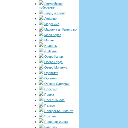
Лигурийское
побережье
Лидо Ди Езоло
Линьяно
Мадесимо
Мадонна ди Кампильо
Масо Корто
Милан
Неаполь
о. Искья
Озеро Капри
Озеро Гарда
Озеро Молвено
Орвиетто
Ортизеи
Остров Сардиния
Палермо
Парма
Пассо Тонале
Пезаро
Побережье Чиленто
Помпеи
Поцца ди Фасса
Рапалло