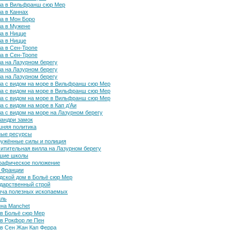
ла в Вильфранш сюр Мер
а в Каннах
а в Мон Боро
а в Мужене
а в Ницце
а в Ницце
а в Сен-Тропе
а в Сен-Тропе
а на Лазурном берегу
а на Лазурном берегу
а на Лазурном берегу
а с видом на море в Вильфранш сюр Мер
а с видом на море в Вильфранш сюр Мер
а с видом на море в Вильфранш сюр Мер
а с видом на море в Кап д’Аи
а с видом на море на Лазурном берегу
андри замок
няя политика
ные ресурсы
ужённые силы и полиция
итительная вилла на Лазурном берегу
шие школы
рафическое положение
 Франции
дской дом в Больё сюр Мер
дарственный строй
ча полезных ископаемых
иль
на Manchet
в Больё сюр Мер
в Рокфор ле Пен
в Сен Жан Кап Ферра