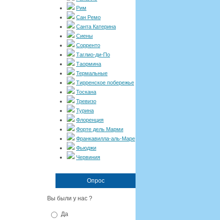
Рим
Сан Ремо
Санта Катерина
Сиены
Сорренто
Таглио-ди-По
Таормина
Термальные
Тирренское побережье
Тоскана
Тревизо
Турина
Флоренция
Форте дель Марми
Франкавилла-аль-Маре
Фьюджи
Червиния
Опрос
Вы были у нас ?
Да