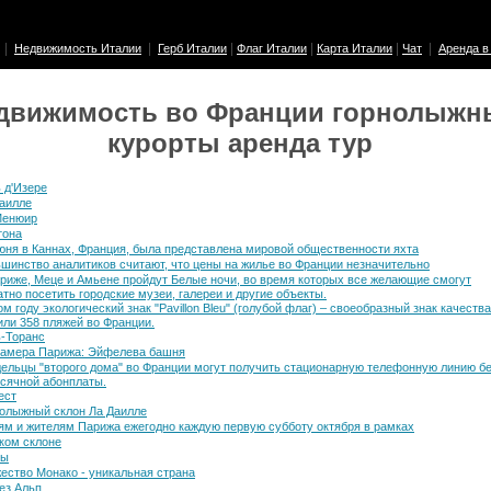
|
|
|
|
|
|
Недвижимость Италии
Герб Италии
Флаг Италии
Карта Италии
Чат
Аренда в
движимость во Франции горнолыжн
курорты аренда тур
 д'Изере
аилле
Менюир
тона
юня в Каннах, Франция, была представлена мировой общественности яхта
шинство аналитиков считают, что цены на жилье во Франции незначительно
риже, Меце и Амьене пройдут Белые ночи, во время которых все желающие смогут
тно посетить городские музеи, галереи и другие объекты.
ом году экологический знак "Pavillon Bleu" (голубой флаг) – своеобразный знак качества
или 358 пляжей во Франции.
­-Торанс
камера Парижа: Эйфелева башня
ельцы "второго дома" во Франции могут получить стационарную телефонную линию б
сячной абонплаты.
рест
олыжный склон Ла Даилле
ям и жителям Парижа ежегодно каждую первую субботу октября в рамках
ком склоне
ны
ество Монако - уникальная страна
ез Альп