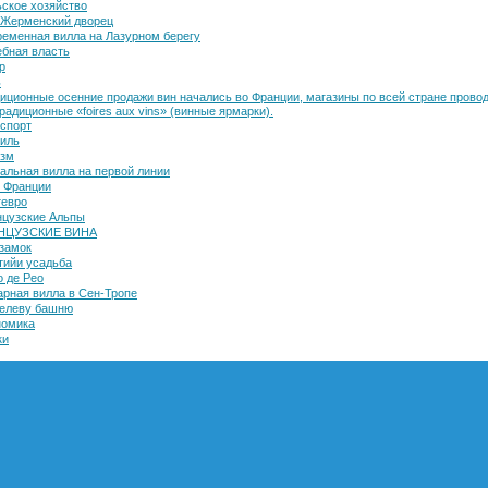
ское хозяйство
-Жерменский дворец
еменная вилла на Лазурном берегу
бная власть
р
ь
иционные осенние продажи вин начались во Франции, магазины по всей стране прово
радиционные «foires aux vins» (винные ярмарки).
спорт
иль
изм
альная вилла на первой линии
 Франции
тевро
цузские Альпы
НЦУЗСКИЕ ВИНА
замок
ийи усадьба
 де Рео
рная вилла в Сен-Тропе
елеву башню
номика
ки