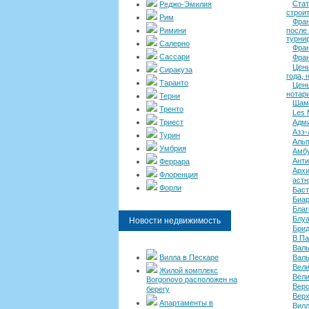
Стат
Реджо-Эмилия
строи
Рим
Фран
Римини
после 
турнир
Салерно
Фран
Сассари
Фран
Цены
Сиракуза
года, 
Таранто
Цены
нотар
Терни
Шам
Тренто
Les 
Триест
Адми
Азэ-
Турин
Альп
Умбрия
Амбу
Анти
Феррара
Архи
Флоренция
астн
Форли
Баст
Биа
Благ
Блуа
Новости недвижимость
Брид
В Па
Валь
Вилла в Пескаре
Валь
Вели
Жилой комплекс
Вели
Borgonovo расположен на
Вер
берегу
Верх
Апартаменты в
Вилл