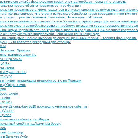
истическая служба французского правительства сообщает: средняя стоимость
тельства нового объекта недвижимости во Франции
цузская недвижимость может оказаться в списке приоритетов номер один для инвест
того, как выяснилось, что страна выиграла в борьбе за право проведения престижного
а у таких стран как Германия, Голландия, Португалия и Испания.
цузская недвижимость становится все более популярной среди британских инвесторо
цузские власти своеобразно решают проблему погашения своего государственного до
 на жилую недвижимость во Франции выросли в среднем на 4,2% в первом квартале э
но существуют также предпосылки к снижению цен к концу года.
 на квартиры в Париже выросли до средней цены 6680 € за м², - говорят французские
иусы, - что является рекордным для столицы.
они
Marsouins, Франция
нистративное деление
лё-Ридо замок
 д’Юэз
аз замок
б и Жуан-ле-Пен
тектура
ым лицам, владеющим недвижимостью во Франции
и-д'Юрфэ замок
рриц
осостояние
 замок
 ле Бен
риже 22 сентября 2010 произошло уникальное событие
 д'Изере
 д’Изер
колепный особняк в Кап Ферра
колепный особняк на Лазурном берегу
саль
ний Кёнигсбург
а в Вильнев Лубе