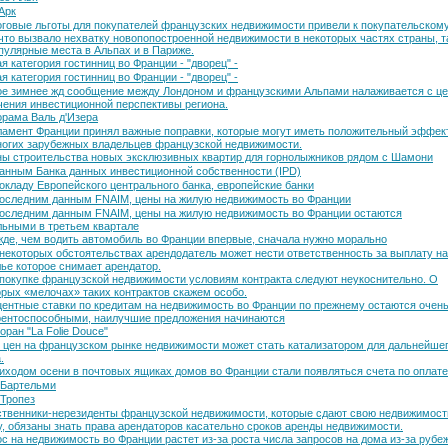
Арк
говые льготы для покупателей французских недвижимости привели к покупательском
 что вызвало нехватку новопопостроенной недвижимости в некоторых частях страны, т
опулярные места в Альпах и в Париже.
я категория гостинниц во Франции - "дворец" -
я категория гостинниц во Франции - "дворец" -
е зимнее жд сообщение между Лондоном и французскими Альпами налаживается с ц
чения инвестиционной перспективы региона.
рама Валь д'Изера
амент Франции принял важные поправки, которые могут иметь положительный эффек
ногих зарубежных владельцев французской недвижимости.
ы строительства новых эксклюзивных квартир для горнолыжников рядом с Шамони
анным Банка данных инвестиционной собственности (IPD)
окладу Европейского центрального банка, европейские банки
оследним данным FNAIM, цены на жилую недвижимость во Франции
оследним данным FNAIM, цены на жилую недвижимость во Франции остаются
льными в третьем квартале
де, чем водить автомобиль во Франции впервые, сначала нужно морально
некоторых обстоятельствах арендодатель может нести ответственность за выплату на
лье которое снимает арендатор.
покупке французской недвижимости условиям контракта следуют неукоснительно. О
орых «мелочах» таких контрактов скажем особо.
ентные ставки по кредитам на недвижимость во Франции по прежнему остаются очен
рентоспособными, наилучшие предложения начинаются
оран "La Folie Douce"
 цен на французском рынке недвижимости может стать катализатором для дальнейше
.
иходом осени в почтовых ящиках домов во Франции стали появляться счета по оплате
-Бартельми
Тропез
твенники-нерезиденты французской недвижимости, которые сдают свою недвижимост
у, обязаны знать права арендаторов касательно сроков аренды недвижимости.
с на недвижимость во Франции растет из-за роста числа запросов на дома из-за рубе