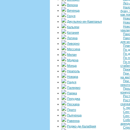
Лез-
Верона
Нало
Виченца
буму,
как п
Генуя
Нова
Джульяно-ин-Кампанья
Нова
Ново
Кальяри
увели
Катания
Пано
Латина
Парл
для м
Ливорно
План
Мессина
По д
По д
Милан
По п
Модена
По п
Монца
стаби
Преж
Неаполь
При 
Новара
на жи
При 
Падуя
некот
Палермо
Проц
конку
Парма
Рест
Перуджа
Рост
скачка
Пескара
С пр
Прато
Сен
Пьяченца
Сен-
Собс
Равенна
аренд
Реджо-ди-Калабрия
Спро