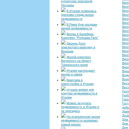
курортном пригороде
Вил
Пескары
Вилл
Вилл
В Италии появились
признаки спада рынка
Вилл
недвижимости
Вилл
Вилл
В Риме бум продажи
Вилл
жилой недвижимости
Вилл
Виллы в Калабрии.
Вилл
Комплекс "Portoada Park"
Вилл
Вилл
Джонни Дэпп
Вилл
присмотрел квартиру в
Вилл
Венеции
Вилл
Жилой комплекс
Вилл
Borgonovo на берегу
Вилл
Тирренского моря
Вилл
Италия распродает
Внеш
виллы и замки
Вод
Воор
Квартира в
Восх
новостройке в Италии
Выс
лучшее время для
Геог
покупки недвижимости в
Герб
Италии
Горо
Можно ли купить
Госу
недвижимость в Италии и
добы
не прогадать
Дов
Доли
На итальянском рынке
Дом 
недвижимости назревает
Дом 
новый кризис
Дом 