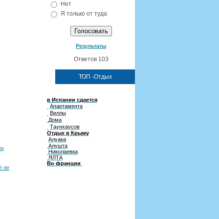
Нет
Я только от туда
Результаты
Ответов 103
ТОП -Отдых
в Испании сдается
Апартамента
Виллы
Дома
Таунхаусов
Отдых в Крыму
Алуака
Алушта
ок
Николаевка
ЯЛТА
Во франции
é de