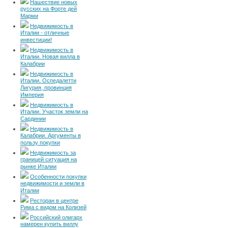
Нашествие новых
русских на Форте дей
Марми
Недвижимость в
Италии - отличные
инвестиции!
Недвижимость в
Италии. Новая вилла в
Калабрии
Недвижимость в
Италии. Оспедалетти
Лигурия, провинция
Империя
Недвижимость в
Италии. Участок земли на
Сардинии
Недвижимость в
Калабрии. Аргументы в
пользу покупки
Недвижимость за
границей ситуация на
рынке Италии
Особенности покупки
недвижимости и земли в
Италии
Ресторан в центре
Рима с видом на Колизей
Российский олигарх
намерен купить виллу