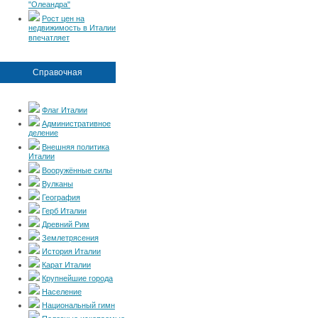
"Олеандра"
Рост цен на
недвижимость в Италии
впечатляет
Справочная
Флаг Италии
Административное
деление
Внешняя политика
Италии
Вооружённые силы
Вулканы
География
Герб Италии
Древний Рим
Землетрясения
История Италии
Карат Италии
Крупнейшие города
Население
Национальный гимн