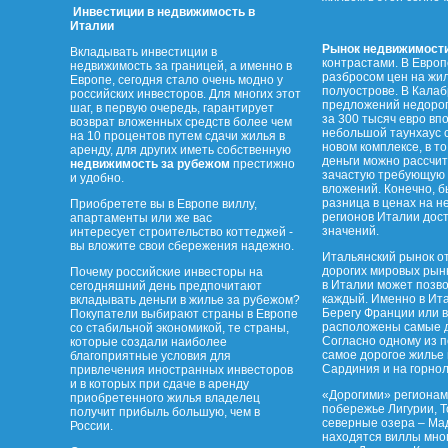
Инвестиции в недвижимость в
Италии
Рынок недвижимост
Вкладывать инвестиции в
контрастами. В Европ
недвижимость за границей, а именно в
разбросом цен на жил
Европе, сегодня стало очень модно у
полуострове. В Калаб
российских инвесторов. Для многих этот
предложений недорог
шаг, в первую очередь, гарантирует
за 300 тысяч евро вп
возврат вложенных средств более чем
небольшой таунхаус 
на 10 процентов путем сдачи жилья в
новом комплексе, в то
аренду, для других иметь собственную
деньги можно рассчит
недвижимость за рубежом
престижно
зачастую требующую 
и удобно.
вложений. Конечно, б
разница в ценах на н
Приобретете вы в Европе виллу,
регионов Италии дос
апартаменты или же вас
значений.
интересует строительство коттеджей -
вы вложите свои сбережения надежно.
Итальянский рынок о
дорогих мировых рынк
Почему российские инвесторы на
в Италии может позво
сегодняшний день предпочитают
каждый. Именно в Ита
вкладывать деньги в жилье за рубежом?
Берегу Франции или 
Покупатели выбирают страны в Европе
расположены самые д
со стабильной экономикой, те страны,
Согласно одному из 
которые создали наиболее
самое дорогое жилье 
благоприятные условия для
Сардиния и на горно
привлечения иностранных инвесторов
и в которых при сдаче в аренду
«Дорогими» регионам
приобретенного жилья владелец
побережье Лигурии, 
получит прибыль большую, чем в
северные озера – Мад
России.
находятся виллы мног