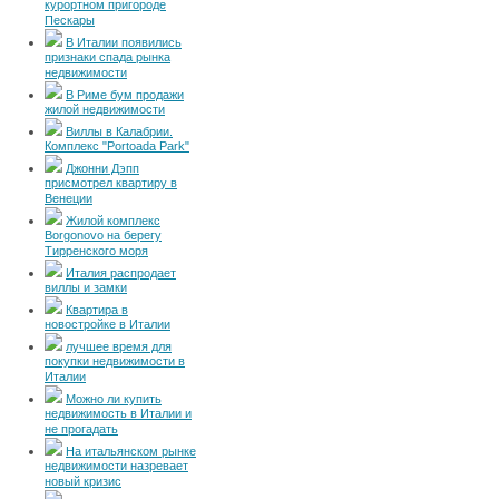
курортном пригороде
Пескары
В Италии появились
признаки спада рынка
недвижимости
В Риме бум продажи
жилой недвижимости
Виллы в Калабрии.
Комплекс "Portoada Park"
Джонни Дэпп
присмотрел квартиру в
Венеции
Жилой комплекс
Borgonovo на берегу
Тирренского моря
Италия распродает
виллы и замки
Квартира в
новостройке в Италии
лучшее время для
покупки недвижимости в
Италии
Можно ли купить
недвижимость в Италии и
не прогадать
На итальянском рынке
недвижимости назревает
новый кризис