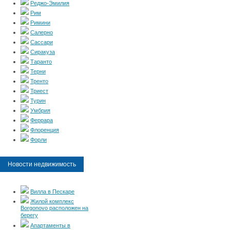
Реджо-Эмилия
Рим
Римини
Салерно
Сассари
Сиракуза
Таранто
Терни
Тренто
Триест
Турин
Умбрия
Феррара
Флоренция
Форли
Новости недвижимость
Вилла в Пескаре
Жилой комплекс
Borgonovo расположен на
берегу
Апартаменты в