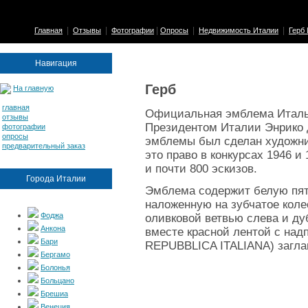
|
|
|
|
|
Главная
Отзывы
Фотографии
Опросы
Недвижимость Италии
Герб
Навигация
Герб
На главную
главная
Официальная эмблема Италь
отзывы
Президентом Италии Энрико д
фотографии
опросы
эмблемы был сделан художни
предварительный заказ
это право в конкурсах 1946 и
и почти 800 эскизов.
Города Италии
Эмблема содержит белую пят
наложенную на зубчатое кол
Фоджа
оливковой ветвью слева и ду
Анкона
вместе красной лентой с над
Бари
REPUBBLICA ITALIANA) загл
Бергамо
Болонья
Больцано
Брешиа
Венеция