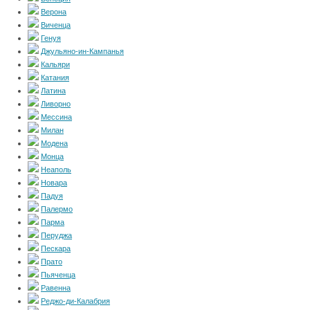
Верона
Виченца
Генуя
Джульяно-ин-Кампанья
Кальяри
Катания
Латина
Ливорно
Мессина
Милан
Модена
Монца
Неаполь
Новара
Падуя
Палермо
Парма
Перуджа
Пескара
Прато
Пьяченца
Равенна
Реджо-ди-Калабрия