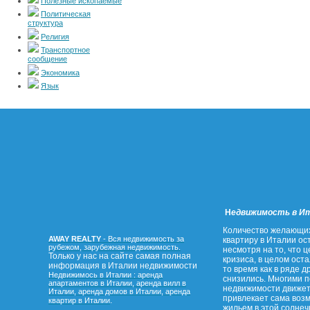
Полезные ископаемые
Политическая
структура
Религия
Транспортное
сообщение
Экономика
Язык
Н
едвижимость в И
Количество желающих
AWAY REALTY
- Вся недвижимость за
квартиру в Италии о
рубежом, зарубежная недвижимость.
несмотря на то, что ц
Только у нас на сайте самая полная
кризиса, в целом ост
информация в Италии недвижимости
то время как в ряде д
Недвижимось в Италии : аренда
снизились. Многими 
апартаментов в Италии, аренда вилл в
недвижимости движет
Италии, аренда домов в Италии, аренда
привлекает сама воз
.
квартир в Италии
жильем в этой солнеч