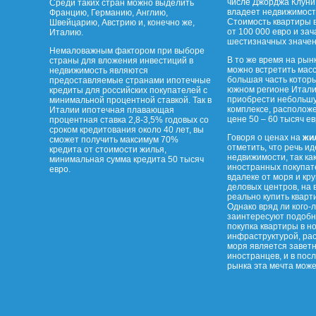
числе Джорджа Клуни
Среди таких стран можно выделить
владеет недвижимост
Францию, Германию, Англию,
Стоимость квартиры в
Швейцарию, Австрию и, конечно же,
от 100 000 евро и за
Италию.
шестизначных значен
Немаловажным фактором при выборе
В то же время на рын
страны для вложения инвестиций в
можно встретить мас
недвижимость являются
большая часть котор
предоставляемые странами ипотечные
южном регионе Итали
кредиты для российских покупателей с
приобрести небольшу
минимальной процентной ставкой. Так в
комплексе, располож
Италии ипотечная плавающая
цене 50 – 60 тысяч ев
процентная ставка 2,8-3,5% годовых со
сроком кредитования около 40 лет, вы
Говоря о ценах на
жи
сможет получить максимум 70%
отметить, что речь ид
кредита от стоимости жилья,
недвижимости, так ка
минимальная сумма кредита 50 тысяч
иностранных покупате
евро.
вдалеке от моря и кр
деловых центров, на
реально купить кварти
Однако вряд ли кого-
заинтересуют подобн
покупка квартиры в н
инфраструктурой, ра
моря является завет
иностранцев, и в пос
рынка эта мечта може